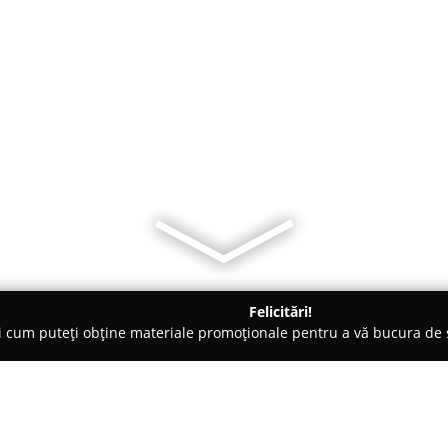
Felicitări!
ți cum puteți obține materiale promoționale pentru a vă bucura d
i Telefoane, Service GSM - Dej
Reparatii Telefoane Casa Galbe