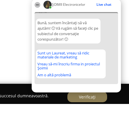
ȘOIMII Electronicelor
Live chat
09:14
Bună, suntem încântați să vă
ajutăm! 🙂 Vă rugăm să faceți clic pe
subiectul de conversație
corespunzător! 🙂
Sunt un Laureat, vreau să ridic
materiale de marketing
Vreau să-mi înscriu firma in proiectul
Șoimii
Am o altă problemă
e succesul dumneavoastră.
Verificați
na