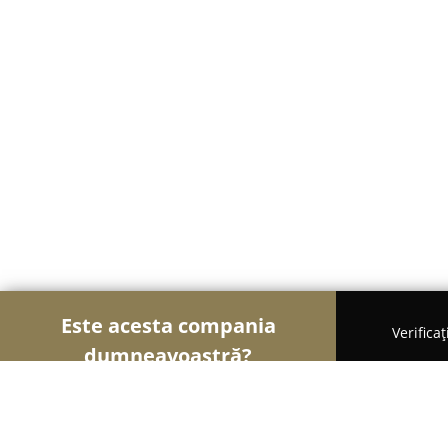
Este acesta compania
Verifica
dumneavoastră?
Șoimii Electronicelor
Service Laptopuri, Reparați