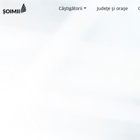
Câștigătorii
Județe și orașe