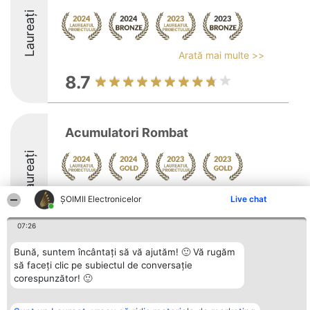
Laureați
Arată mai multe >>
8.7
Acumulatori Rombat
Laureați
Arată mai multe >>
ȘOIMII Electronicelor
Live chat
9.3
07:26
Bună, suntem încântați să vă ajutăm! 🙂 Vă rugăm
să faceți clic pe subiectul de conversație
Organizator Ranking
Plebiscyt
Contact
corespunzător! 🙂
BRIGHT SOLUTIONS BR SRL
Câștigătorii
Contact
Aleea Timisul De Sus 2 Bl. A30
Lista Tuturor
Sc. A Et. 4 Ap. 13 Cod 061952
Laureaților