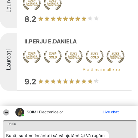
Laureați
8.2
II.PERJU E.DANIELA
Laureați
Arată mai multe >>
9.2
ȘOIMII Electronicelor
Live chat
Alte firme din zonă
06:06
Bună, suntem încântați să vă ajutăm! 🙂 Vă rugăm