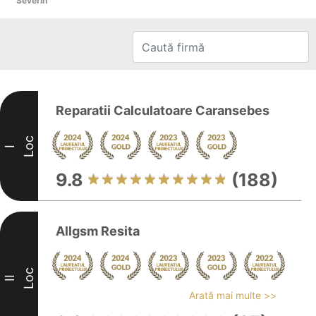
Severin
Reparatii Calculatoare Caransebes
Loc
I
9.8
(188)
Allgsm Resita
Loc
II
Arată mai multe >>