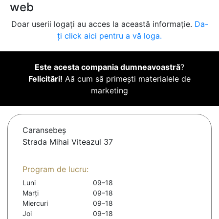
web
Doar userii logați au acces la această informație.
Da-
ți click aici pentru a vă loga.
Este acesta compania dumneavoastră
?
Felicitări!
Aă cum să primești materialele de
marketing
Caransebeş
Strada Mihai Viteazul 37
Program de lucru:
Luni
09–18
Marți
09–18
Miercuri
09–18
Joi
09–18