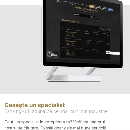
Gasește un specialist
Ranking-ul îi adună pe cei mai buni din industrie
Cauți un specialist in apropierea ta? Verificați motorul
nostru de căutare. Folosiți doar cele mai bune servicii!