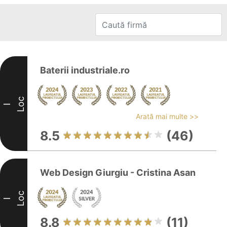
Baterii industriale.ro
Loc
I
Arată mai multe >>
8.5
(46)
Web Design Giurgiu - Cristina Asan
Loc
I
8.8
(11)