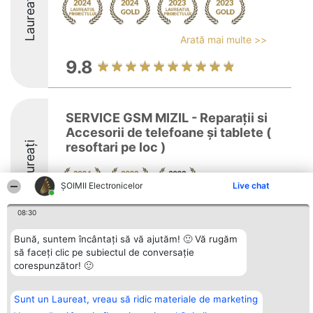
Laureați
Arată mai multe >>
9.8
SERVICE GSM MIZIL - Reparații si
Accesorii de telefoane și tablete (
Laureați
resoftari pe loc )
ȘOIMII Electronicelor
Live chat
8.5
08:30
Bună, suntem încântați să vă ajutăm! 🙂 Vă rugăm
să faceți clic pe subiectul de conversație
Organizator Ranking
corespunzător! 🙂
Plebiscyt
Contact
BRIGHT SOLUTIONS BR SRL
Câștigătorii
Contact
Aleea Timisul De Sus 2 Bl. A30
Lista Tuturor
Sc. A Et. 4 Ap. 13 Cod 061952
Laureaților
Sunt un Laureat, vreau să ridic materiale de marketing
București
Reguli