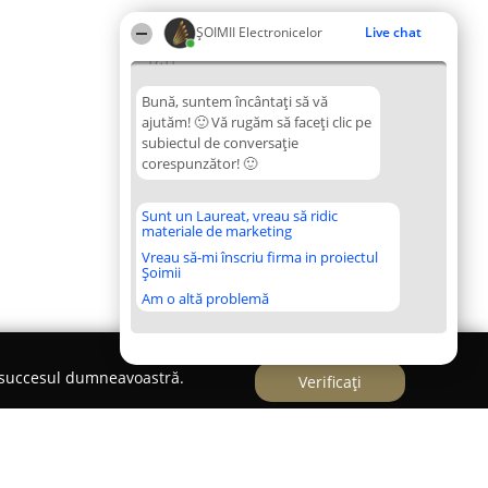
ȘOIMII Electronicelor
Live chat
17:11
Bună, suntem încântați să vă
ajutăm! 🙂 Vă rugăm să faceți clic pe
subiectul de conversație
corespunzător! 🙂
Sunt un Laureat, vreau să ridic
materiale de marketing
Vreau să-mi înscriu firma in proiectul
Șoimii
Am o altă problemă
e succesul dumneavoastră.
Verificați