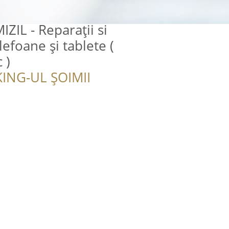
ZIL - Reparații si
lefoane și tablete (
 )
ING-UL ȘOIMII