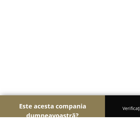
Este acesta compania
Verifica
dumneavoastră?
Șoimii Electronicelor
Service Laptopuri, Reparaț
SERVICE GSM MIZIL - Reparații si Accesorii de te