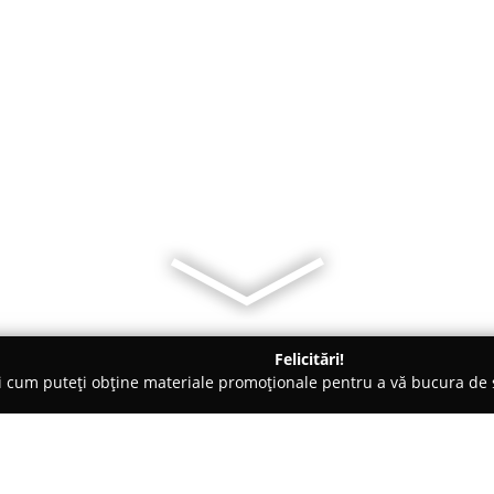
Felicitări!
ți cum puteți obține materiale promoționale pentru a vă bucura d
ii Telefoane, Service GSM - Prahova
lefoane și tablete ( resoftari pe loc )