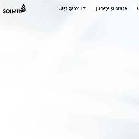
Câștigătorii
Județe și orașe