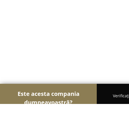
Este acesta compania
Verifica
dumneavoastră?
Șoimii Electronicelor
Service Laptopuri, Reparați