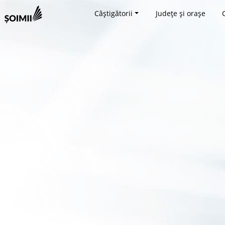
Câștigătorii
Județe și orașe