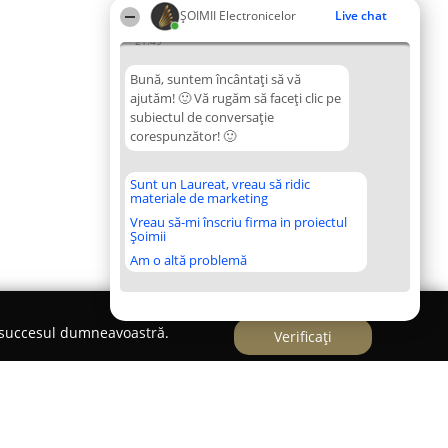
ȘOIMII Electronicelor
Live chat
21:49
Bună, suntem încântați să vă
ajutăm! 🙂 Vă rugăm să faceți clic pe
subiectul de conversație
corespunzător! 🙂
Sunt un Laureat, vreau să ridic
materiale de marketing
Vreau să-mi înscriu firma in proiectul
Șoimii
Am o altă problemă
e succesul dumneavoastră.
Verificați