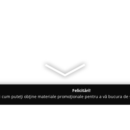
Felicitări!
ți cum puteți obține materiale promoționale pentru a vă bucura d
i Telefoane, Service GSM - Bucureşti
AS Mobile