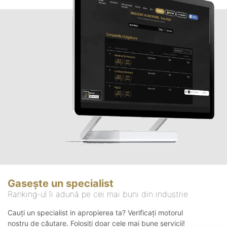
Gasește un specialist
Ranking-ul îi adună pe cei mai buni din industrie
Cauți un specialist in apropierea ta? Verificați motorul
nostru de căutare. Folosiți doar cele mai bune servicii!