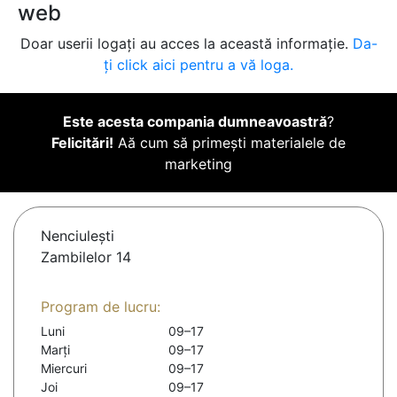
web
Doar userii logați au acces la această informație.
Da-
ți click aici pentru a vă loga.
Este acesta compania dumneavoastră
?
Felicitări!
Aă cum să primești materialele de
marketing
Nenciuleşti
Zambilelor 14
Program de lucru:
Luni
09–17
Marți
09–17
Miercuri
09–17
Joi
09–17