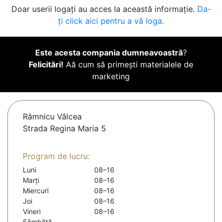
Doar userii logați au acces la această informație.
Da-
ți click aici pentru a vă loga.
Este acesta compania dumneavoastră
?
Felicitări!
Aă cum să primești materialele de
marketing
Râmnicu Vâlcea
Strada Regina Maria 5
Program de lucru:
Luni
08–16
Marți
08–16
Miercuri
08–16
Joi
08–16
Vineri
08–16
Sâmbătă
-