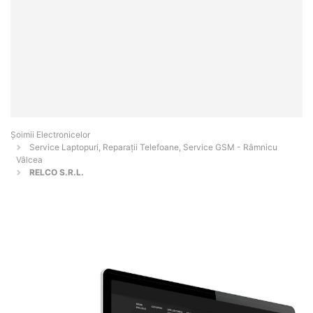
Șoimii Electronicelor
Service Laptopuri, Reparații Telefoane, Service GSM - Râmnicu
Vâlcea
RELCO S.R.L.