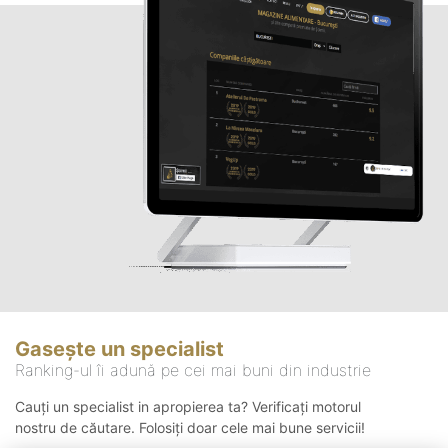
Gasește un specialist
Ranking-ul îi adună pe cei mai buni din industrie
Cauți un specialist in apropierea ta? Verificați motorul
nostru de căutare. Folosiți doar cele mai bune servicii!