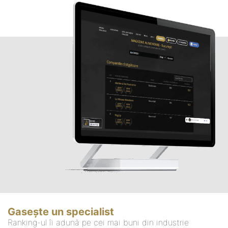
Gasește un specialist
Ranking-ul îi adună pe cei mai buni din industrie