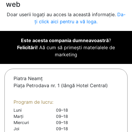
web
Doar userii logați au acces la această informație.
Da-
ți click aici pentru a vă loga.
Este acesta compania dumneavoastră
?
Felicitări!
Aă cum să primești materialele de
marketing
Piatra Neamţ
Piața Petrodava nr. 1 (lângă Hotel Central)
Program de lucru:
Luni
09–18
Marți
09–18
Miercuri
09–18
Joi
09–18