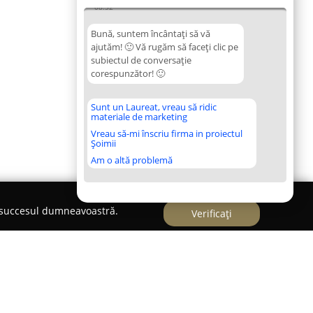
08:52
Bună, suntem încântați să vă
ajutăm! 🙂 Vă rugăm să faceți clic pe
subiectul de conversație
corespunzător! 🙂
Sunt un Laureat, vreau să ridic
materiale de marketing
Vreau să-mi înscriu firma in proiectul
Șoimii
Am o altă problemă
e succesul dumneavoastră.
Verificați
er - AFI Brasov