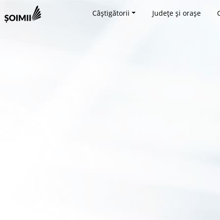
Câștigătorii
Județe și orașe