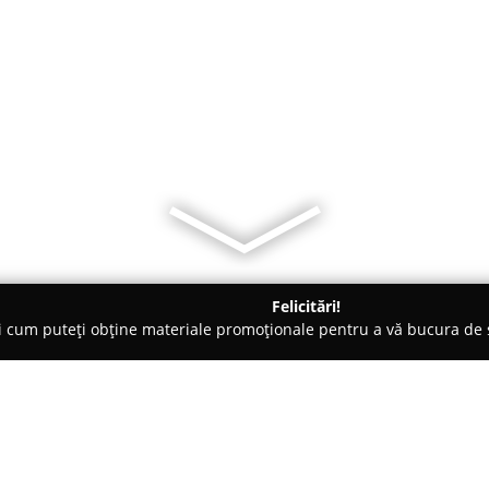
Felicitări!
ți cum puteți obține materiale promoționale pentru a vă bucura d
ii Telefoane, Service GSM - Braşov
iSTYLE Apple Premium Resell