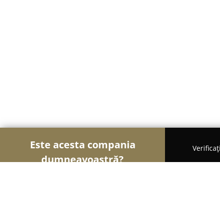
Este acesta compania
Verifica
dumneavoastră?
Șoimii Electronicelor
Service Laptopuri, Reparaț