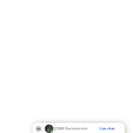
ȘOIMII Electronicelor
Live chat