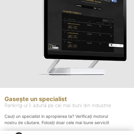
Gasește un specialist
Ranking-ul îi adună pe cei mai buni din industrie
Cauți un specialist in apropierea ta? Verificați motorul
nostru de căutare. Folosiți doar cele mai bune servicii!