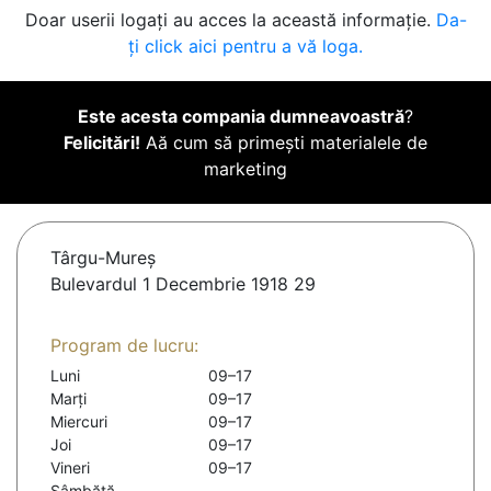
Doar userii logați au acces la această informație.
Da-
ți click aici pentru a vă loga.
Este acesta compania dumneavoastră
?
Felicitări!
Aă cum să primești materialele de
marketing
Târgu-Mureş
Bulevardul 1 Decembrie 1918 29
Program de lucru:
Luni
09–17
Marți
09–17
Miercuri
09–17
Joi
09–17
Vineri
09–17
Sâmbătă
-