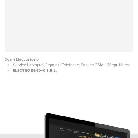
Șoimii Electronicelor
Service Laptopuri, Reparații Telefoane, Service GSM - Târgu-Mureş
ELECTRO BEND-X S.R.L.