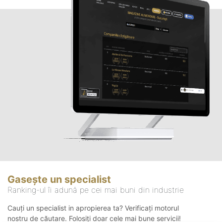
Gasește un specialist
Ranking-ul îi adună pe cei mai buni din industrie
Cauți un specialist in apropierea ta? Verificați motorul
nostru de căutare. Folosiți doar cele mai bune servicii!