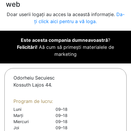
web
Doar userii logați au acces la această informație.
Da-
ți click aici pentru a vă loga.
Este acesta compania dumneavoastră
?
Felicitări!
Aă cum să primești materialele de
marketing
Odorheiu Secuiesc
Kossuth Lajos 44.
Program de lucru:
Luni
09–18
Marți
09–18
Miercuri
09–18
Joi
09–18