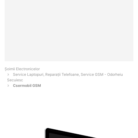
Șoimii Electronicelor
Service Laptopuri, Reparații Telefoane, Service GSM - Odorheiu
Secuiesc
Csermobil GSM