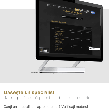
Gasește un specialist
Ranking-ul îi adună pe cei mai buni din industrie
Cauți un specialist in apropierea ta? Verificați motorul