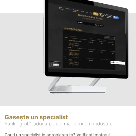
Gasește un specialist
Ranking-ul îi adună pe cei mai buni din industrie
Cauți un specialist in apropierea ta? Verificați motorul