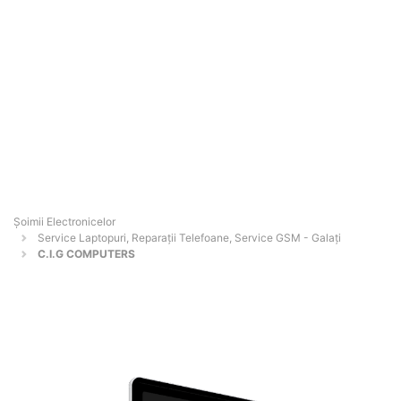
Șoimii Electronicelor
Service Laptopuri, Reparații Telefoane, Service GSM - Galaţi
C.I.G COMPUTERS