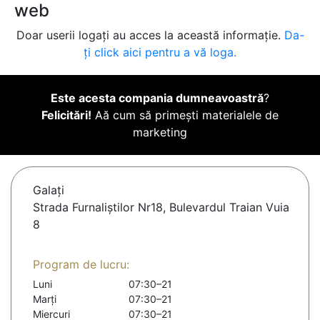
web
Doar userii logați au acces la această informație.
Da-
ți click aici pentru a vă loga.
Este acesta compania dumneavoastră
?
Felicitări!
Aă cum să primești materialele de
marketing
Galaţi
Strada Furnaliștilor Nr18, Bulevardul Traian Vuia
8
Program de lucru:
Luni
07:30–21
Marți
07:30–21
Miercuri
07:30–21