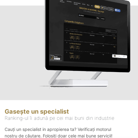
Gasește un specialist
Ranking-ul îi adună pe cei mai buni din industrie
Cauți un specialist in apropierea ta? Verificați motorul
nostru de căutare. Folosiți doar cele mai bune servicii!