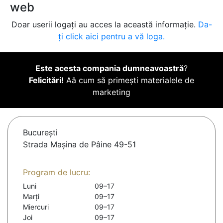
web
Doar userii logați au acces la această informație.
Da-
ți click aici pentru a vă loga.
Este acesta compania dumneavoastră
?
Felicitări!
Aă cum să primești materialele de
marketing
Bucureşti
Strada Mașina de Pâine 49-51
Program de lucru:
Luni
09–17
Marți
09–17
Miercuri
09–17
Joi
09–17