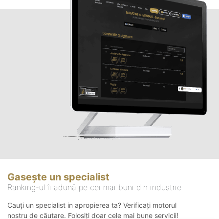
Gasește un specialist
Ranking-ul îi adună pe cei mai buni din industrie
Cauți un specialist in apropierea ta? Verificați motorul
nostru de căutare. Folosiți doar cele mai bune servicii!