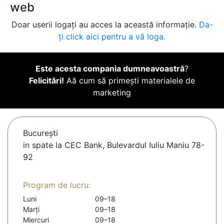
web
Doar userii logați au acces la această informație.
Da-
ți click aici pentru a vă loga.
Este acesta compania dumneavoastră
?
Felicitări!
Aă cum să primești materialele de
marketing
Bucureşti
in spate la CEC Bank, Bulevardul Iuliu Maniu 78-
92
Program de lucru:
Luni
09–18
Marți
09–18
Miercuri
09–18