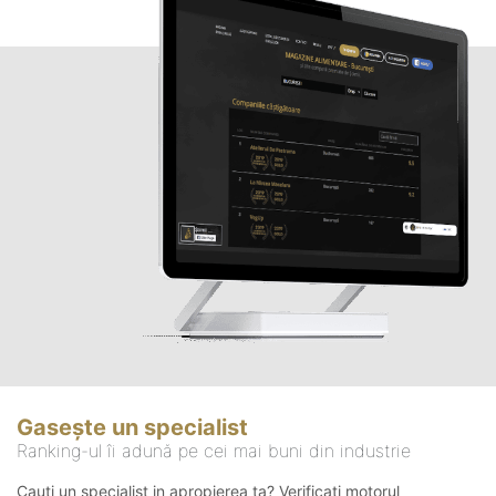
Gasește un specialist
Ranking-ul îi adună pe cei mai buni din industrie
Cauți un specialist in apropierea ta? Verificați motorul