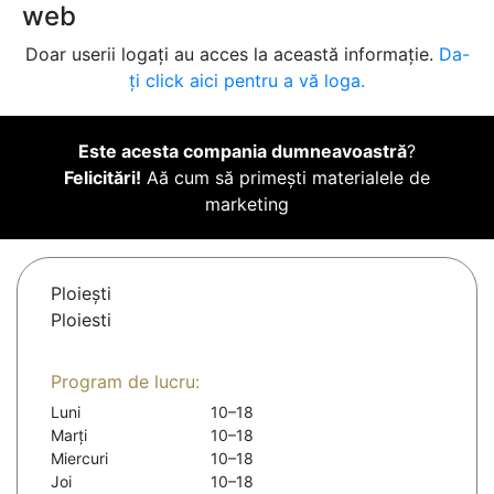
web
Doar userii logați au acces la această informație.
Da-
ți click aici pentru a vă loga.
Este acesta compania dumneavoastră
?
Felicitări!
Aă cum să primești materialele de
marketing
Ploieşti
Ploiesti
Program de lucru:
Luni
10–18
Marți
10–18
Miercuri
10–18
Joi
10–18