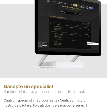
Gasește un specialist
Ranking-ul îi adună pe cei mai buni din industrie
Cauți un specialist in apropierea ta? Verificați motorul
nostru de căutare. Folosiți doar cele mai bune servicii!