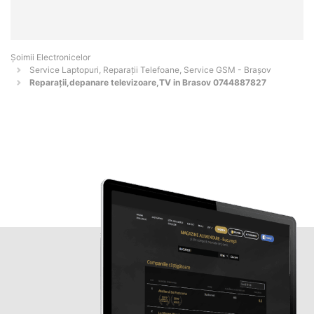
Șoimii Electronicelor
Service Laptopuri, Reparații Telefoane, Service GSM - Braşov
Reparații,depanare televizoare,TV in Brasov 0744887827