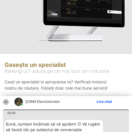
Gasește un specialist
Ranking-ul îi adună pe cei mai buni din industrie
Cauți un specialist in apropierea ta? Verificați motorul
nostru de căutare. Folosiți doar cele mai bune servicii!
ȘOIMII Electronicelor
Live chat
Căutare
03:30
Bună, suntem încântați să vă ajutăm! 🙂 Vă rugăm
să faceți clic pe subiectul de conversație