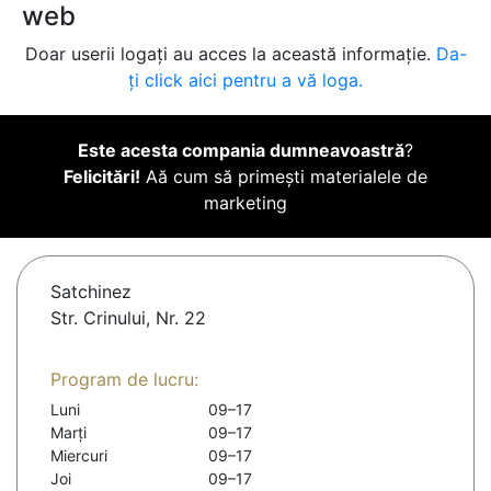
web
Doar userii logați au acces la această informație.
Da-
ți click aici pentru a vă loga.
Este acesta compania dumneavoastră
?
Felicitări!
Aă cum să primești materialele de
marketing
Satchinez
Str. Crinului, Nr. 22
Program de lucru:
Luni
09–17
Marți
09–17
Miercuri
09–17
Joi
09–17