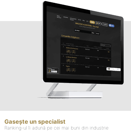
Gasește un specialist
Ranking-ul îi adună pe cei mai buni din industrie