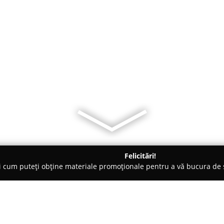
Felicitări!
ți cum puteți obține materiale promoționale pentru a vă bucura d
i Telefoane, Service GSM - Sibiu
Electronice Service Reparatii