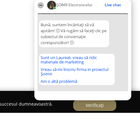
ȘOIMII Electronicelor
Live chat
01:53
Bună, suntem încântați să vă
ajutăm! 🙂 Vă rugăm să faceți clic pe
subiectul de conversație
corespunzător! 🙂
Sunt un Laureat, vreau să ridic
materiale de marketing
Vreau să-mi înscriu firma in proiectul
Șoimii
Am o altă problemă
e succesul dumneavoastră.
Verificați
 Laptop TV LED/ LCD