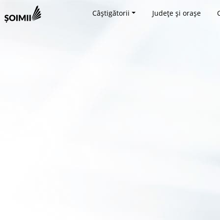
Câștigătorii
Județe și orașe