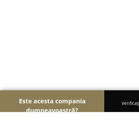
Este acesta compania
Verifica
dumneavoastră?
Șoimii Electronicelor
Service Laptopuri, Reparați