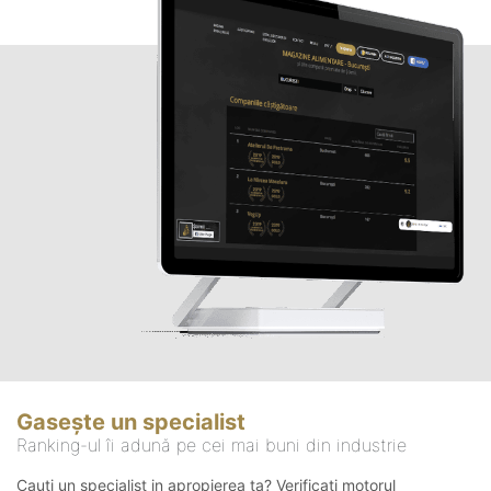
Gasește un specialist
Ranking-ul îi adună pe cei mai buni din industrie
Cauți un specialist in apropierea ta? Verificați motorul