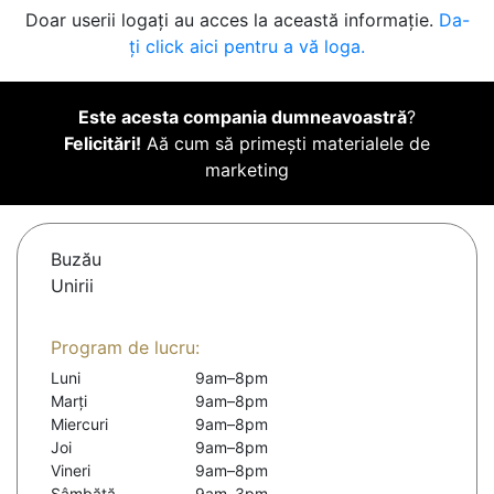
Doar userii logați au acces la această informație.
Da-
ți click aici pentru a vă loga.
Este acesta compania dumneavoastră
?
Felicitări!
Aă cum să primești materialele de
marketing
Buzău
Unirii
Program de lucru:
Luni
9am–8pm
Marți
9am–8pm
Miercuri
9am–8pm
Joi
9am–8pm
Vineri
9am–8pm
Sâmbătă
9am–3pm