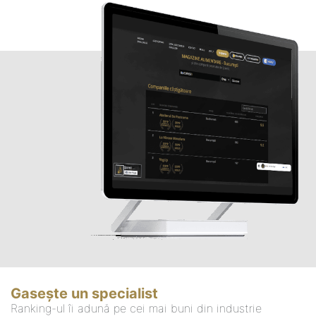
Gasește un specialist
Ranking-ul îi adună pe cei mai buni din industrie