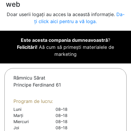
web
Doar userii logați au acces la această informație.
Da-
ți click aici pentru a vă loga.
Este acesta compania dumneavoastră
?
Felicitări!
Aă cum să primești materialele de
marketing
Râmnicu Sărat
Principe Ferdinand 61
Program de lucru:
Luni
08–18
Marți
08–18
Miercuri
08–18
Joi
08–18