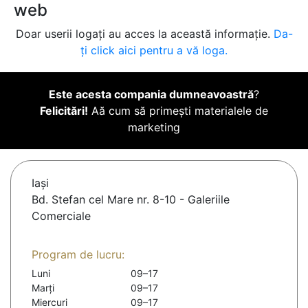
web
Doar userii logați au acces la această informație.
Da-
ți click aici pentru a vă loga.
Este acesta compania dumneavoastră
?
Felicitări!
Aă cum să primești materialele de
marketing
Iaşi
Bd. Stefan cel Mare nr. 8-10 - Galeriile
Comerciale
Program de lucru:
Luni
09–17
Marți
09–17
Miercuri
09–17