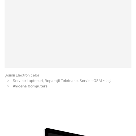
Șoimii Electronicelor
Service Laptopuri, Reparații Telefoane, Service GSM - Iaşi
Avicena Computers