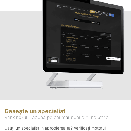
Gasește un specialist
Ranking-ul îi adună pe cei mai buni din industrie
Cauți un specialist in apropierea ta? Verificați motorul