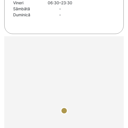
Vineri
06:30–23:30
Sâmbătă
-
Duminică
-