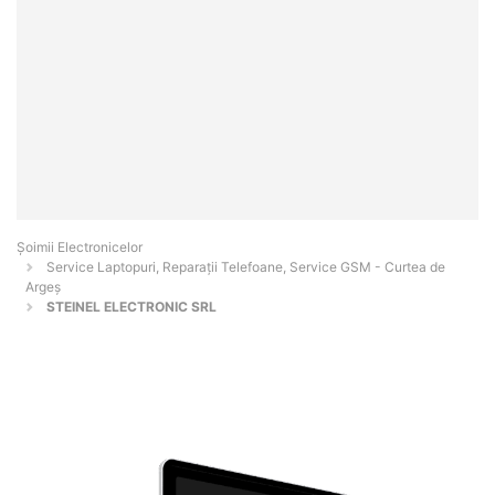
Șoimii Electronicelor
Service Laptopuri, Reparații Telefoane, Service GSM - Curtea de
Argeş
STEINEL ELECTRONIC SRL