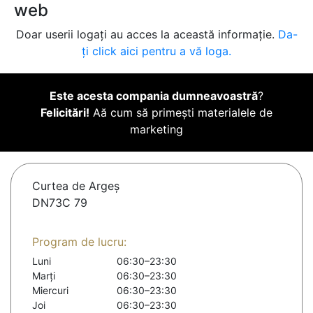
web
Doar userii logați au acces la această informație.
Da-
ți click aici pentru a vă loga.
Este acesta compania dumneavoastră
?
Felicitări!
Aă cum să primești materialele de
marketing
Curtea de Argeş
DN73C 79
Program de lucru:
Luni
06:30–23:30
Marți
06:30–23:30
Miercuri
06:30–23:30
Joi
06:30–23:30