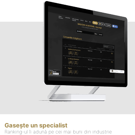
Gasește un specialist
Ranking-ul îi adună pe cei mai buni din industrie