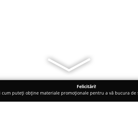
Felicitări!
ți cum puteți obține materiale promoționale pentru a vă bucura d
i Telefoane, Service GSM - Bucureşti
Electro Admon SRL