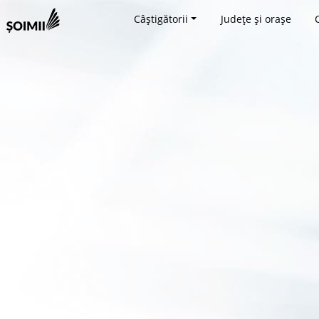
Câștigătorii
Județe și orașe