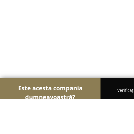
Este acesta compania
Verifica
dumneavoastră?
Șoimii Electronicelor
Service Laptopuri, Reparați