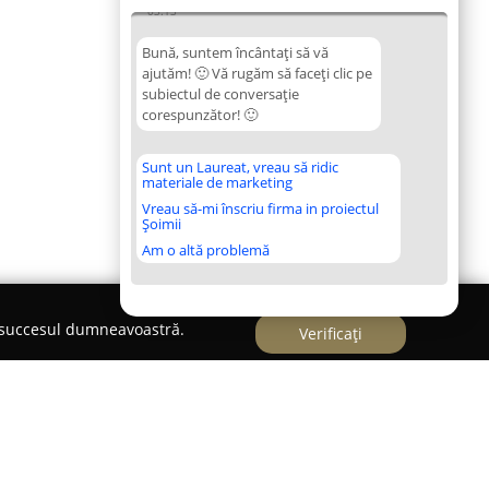
03:13
Bună, suntem încântați să vă
ajutăm! 🙂 Vă rugăm să faceți clic pe
subiectul de conversație
corespunzător! 🙂
Sunt un Laureat, vreau să ridic
materiale de marketing
Vreau să-mi înscriu firma in proiectul
Șoimii
Am o altă problemă
e succesul dumneavoastră.
Verificați