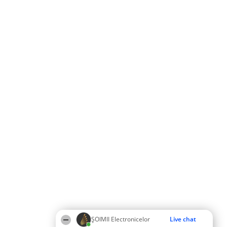
ȘOIMII Electronicelor
Live chat