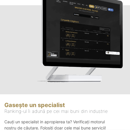
Gasește un specialist
Ranking-ul îi adună pe cei mai buni din industrie
Cauți un specialist in apropierea ta? Verificați motorul
nostru de căutare. Folosiți doar cele mai bune servicii!