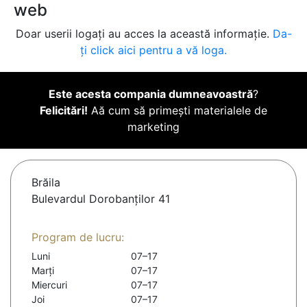
web
Doar userii logați au acces la această informație.
Da-
ți click aici pentru a vă loga.
Este acesta compania dumneavoastră
?
Felicitări!
Aă cum să primești materialele de
marketing
Brăila
Bulevardul Dorobanților 41
Program de lucru:
Luni
07–17
Marți
07–17
Miercuri
07–17
Joi
07–17