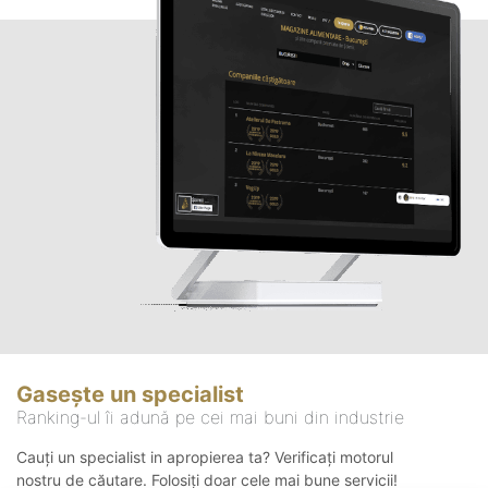
Gasește un specialist
Ranking-ul îi adună pe cei mai buni din industrie
Cauți un specialist in apropierea ta? Verificați motorul
nostru de căutare. Folosiți doar cele mai bune servicii!