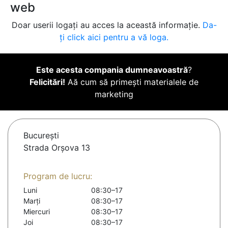
web
Doar userii logați au acces la această informație.
Da-
ți click aici pentru a vă loga.
Este acesta compania dumneavoastră
?
Felicitări!
Aă cum să primești materialele de
marketing
Bucureşti
Strada Orșova 13
Program de lucru:
Luni
08:30–17
Marți
08:30–17
Miercuri
08:30–17
Joi
08:30–17