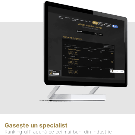
Gasește un specialist
Ranking-ul îi adună pe cei mai buni din industrie