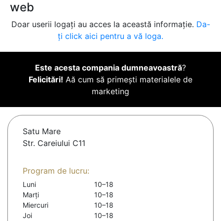
web
Doar userii logați au acces la această informație.
Da-
ți click aici pentru a vă loga.
Este acesta compania dumneavoastră
?
Felicitări!
Aă cum să primești materialele de
marketing
Satu Mare
Str. Careiului C11
Program de lucru:
Luni
10–18
Marți
10–18
Miercuri
10–18
Joi
10–18