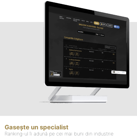
Gasește un specialist
Ranking-ul îi adună pe cei mai buni din industrie