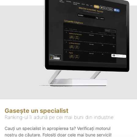
Gasește un specialist
Ranking-ul îi adună pe cei mai buni din industrie
Cauți un specialist in apropierea ta? Verificați motorul
nostru de căutare. Folosiți doar cele mai bune servicii!