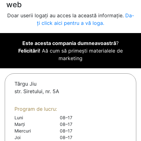
web
Doar userii logați au acces la această informație.
Da-
ți click aici pentru a vă loga.
Este acesta compania dumneavoastră
?
Felicitări!
Aă cum să primești materialele de
marketing
Târgu Jiu
str. Siretului, nr. 5A
Program de lucru:
Luni
08–17
Marți
08–17
Miercuri
08–17
Joi
08–17