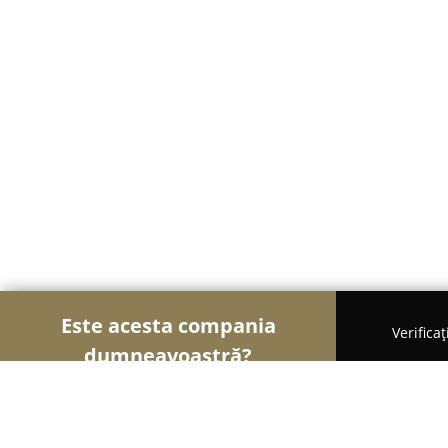
Este acesta compania
Verifica
dumneavoastră?
Șoimii Electronicelor
Service Laptopuri, Reparaț