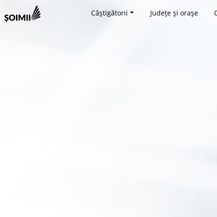
Câștigătorii
Județe și orașe