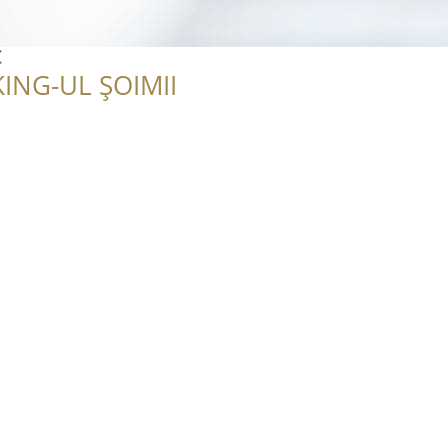
c
ING-UL ȘOIMII