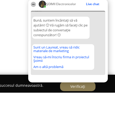
ȘOIMII Electronicelor
Live chat
19:11
Bună, suntem încântați să vă
ajutăm! 🙂 Vă rugăm să faceți clic pe
subiectul de conversație
corespunzător! 🙂
Sunt un Laureat, vreau să ridic
materiale de marketing
Vreau să-mi înscriu firma in proiectul
Șoimii
Am o altă problemă
e succesul dumneavoastră.
Verificați