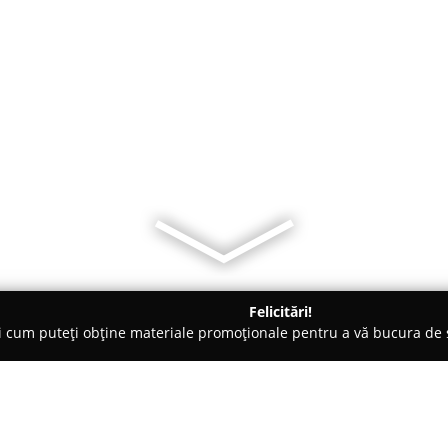
Felicitări!
ți cum puteți obține materiale promoționale pentru a vă bucura d
ii Telefoane, Service GSM - Targu Neamt
Tutu Electronic