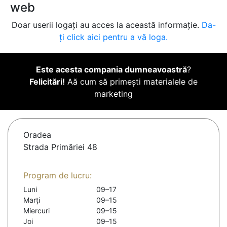
web
Doar userii logați au acces la această informație.
Da-
ți click aici pentru a vă loga.
Este acesta compania dumneavoastră
?
Felicitări!
Aă cum să primești materialele de
marketing
Oradea
Strada Primăriei 48
Program de lucru:
Luni
09–17
Marți
09–15
Miercuri
09–15
Joi
09–15