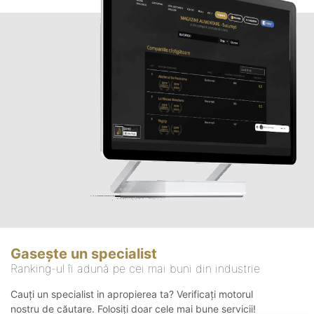
Gasește un specialist
Ranking-ul îi adună pe cei mai buni din industrie
Cauți un specialist in apropierea ta? Verificați motorul
nostru de căutare. Folosiți doar cele mai bune servicii!