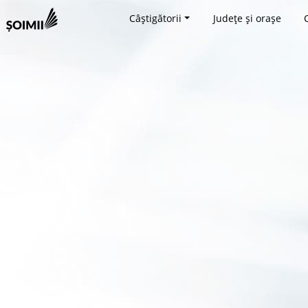
Câștigătorii
Județe și orașe