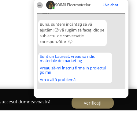
ȘOIMII Electronicelor
Live chat
15:00
Bună, suntem încântați să vă
ajutăm! 🙂 Vă rugăm să faceți clic pe
subiectul de conversație
corespunzător! 🙂
Sunt un Laureat, vreau să ridic
materiale de marketing
Vreau să-mi înscriu firma in proiectul
Șoimii
Am o altă problemă
e succesul dumneavoastră.
Verificați