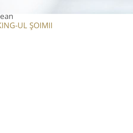
lean
ING-UL ȘOIMII