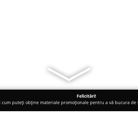
Felicitări!
ți cum puteți obține materiale promoționale pentru a vă bucura d
ii Telefoane, Service GSM - Beclean
Telefoane Beclean