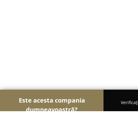
Este acesta compania
Verifica
dumneavoastră?
Șoimii Electronicelor
Service Laptopuri, Reparaț