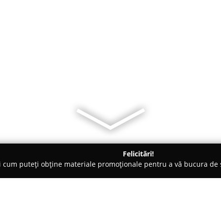
Felicitări!
ți cum puteți obține materiale promoționale pentru a vă bucura d
i Telefoane, Service GSM - Craiova
TEHNIC B CRAIOVA