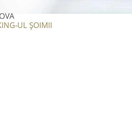
IOVA
ING-UL ȘOIMII