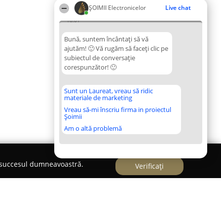
ȘOIMII Electronicelor
Live chat
16:01
Bună, suntem încântați să vă
ajutăm! 🙂 Vă rugăm să faceți clic pe
subiectul de conversație
corespunzător! 🙂
Sunt un Laureat, vreau să ridic
materiale de marketing
Vreau să-mi înscriu firma in proiectul
Șoimii
Am o altă problemă
e succesul dumneavoastră.
Verificați