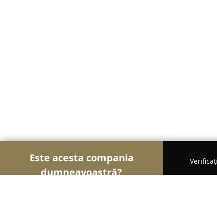
Este acesta compania
Verifica
dumneavoastră?
Șoimii Electronicelor
Service Laptopuri, Reparați