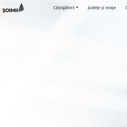
Câștigătorii
Județe și orașe