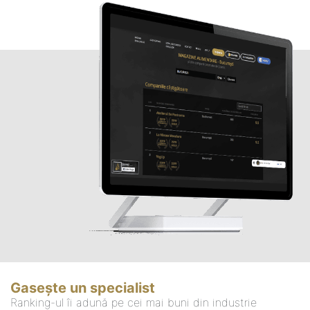
Gasește un specialist
Ranking-ul îi adună pe cei mai buni din industrie