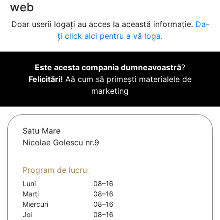
web
Doar userii logați au acces la această informație.
Da-
ți click aici pentru a vă loga.
Este acesta compania dumneavoastră
?
Felicitări!
Aă cum să primești materialele de
marketing
Satu Mare
Nicolae Golescu nr.9
Program de lucru:
Luni
08–16
Marți
08–16
Miercuri
08–16
Joi
08–16