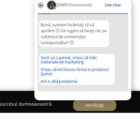
ȘOIMII Electronicelor
Live chat
23:52
Bună, suntem încântați să vă
ajutăm! 🙂 Vă rugăm să faceți clic pe
subiectul de conversație
corespunzător! 🙂
Sunt un Laureat, vreau să ridic
materiale de marketing
Vreau să-mi înscriu firma in proiectul
Șoimii
Am o altă problemă
e succesul dumneavoastră.
Verificați
ne tablete laptop - uri Buzau