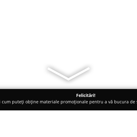
Felicitări!
ți cum puteți obține materiale promoționale pentru a vă bucura d
ii Telefoane, Service GSM - Buzău
Reparatii televizoare telefoa