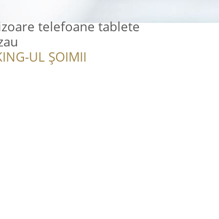
izoare telefoane tablete
uzau
ING-UL ȘOIMII