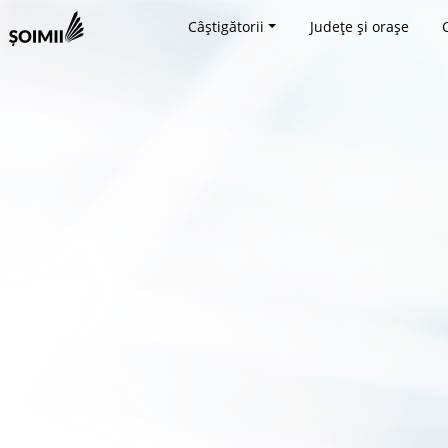
Câștigătorii
Județe și orașe