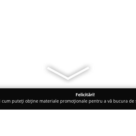
Felicitări!
ți cum puteți obține materiale promoționale pentru a vă bucura d
ii Telefoane, Service GSM - Timişoara
Service aparate cafea