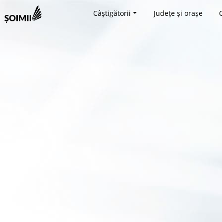
Câștigătorii
Județe și orașe