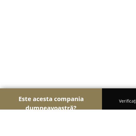
Este acesta compania
Verifica
dumneavoastră?
Șoimii Electronicelor
Service Laptopuri, Reparaț