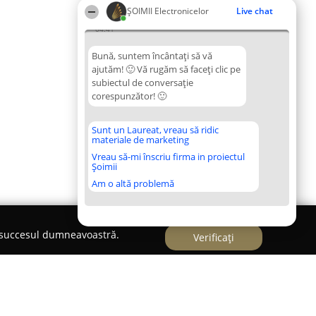
ȘOIMII Electronicelor
Live chat
04:41
Bună, suntem încântați să vă
ajutăm! 🙂 Vă rugăm să faceți clic pe
subiectul de conversație
corespunzător! 🙂
Sunt un Laureat, vreau să ridic
materiale de marketing
Vreau să-mi înscriu firma in proiectul
Șoimii
Am o altă problemă
e succesul dumneavoastră.
Verificați