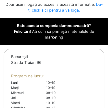
Doar userii logați au acces la această informație.
Da-
ți click aici pentru a vă loga.
Este acesta compania dumneavoastră
?
Felicitări!
Aă cum să primești materialele de
marketing
Bucureşti
Strada Traian 96
Program de lucru:
Luni
10–19
Marți
10–19
Miercuri
08–19
Joi
08–19
Vineri
10–19
Sâmbătă
09–17