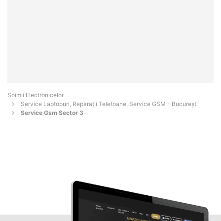
Șoimii Electronicelor
Service Laptopuri, Reparații Telefoane, Service GSM - Bucureşti
Service Gsm Sector 3