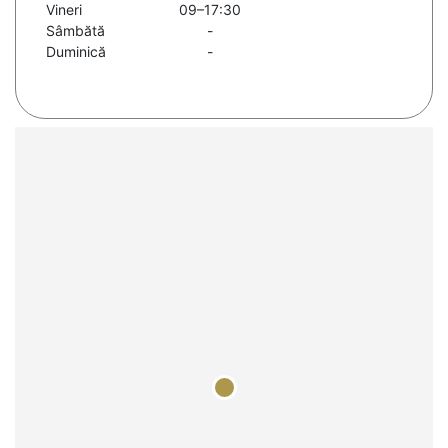
Vineri
09–17:30
Sâmbătă
-
Duminică
-