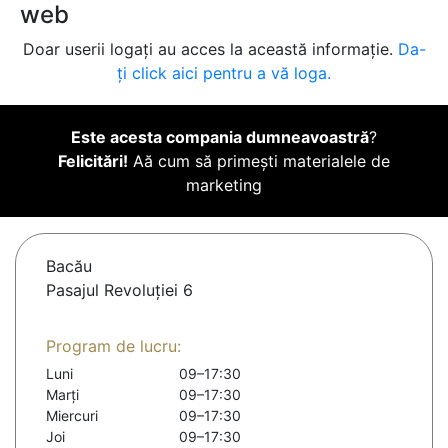
web
Doar userii logați au acces la această informație.
Da-
ți click aici pentru a vă loga.
Este acesta compania dumneavoastră
?
Felicitări!
Aă cum să primești materialele de
marketing
Bacău
Pasajul Revoluției 6
Program de lucru:
Luni
09–17:30
Marți
09–17:30
Miercuri
09–17:30
Joi
09–17:30