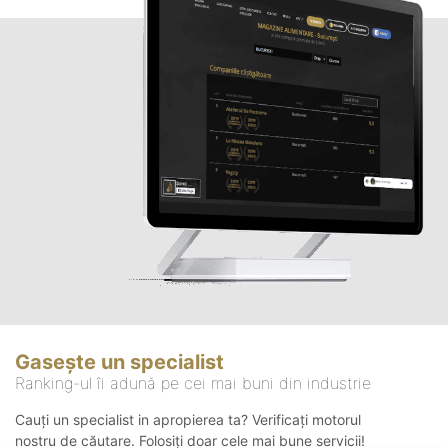
Gasește un specialist
Ranking-ul îi adună pe cei mai buni din industrie
Cauți un specialist in apropierea ta? Verificați motorul
nostru de căutare. Folosiți doar cele mai bune servicii!