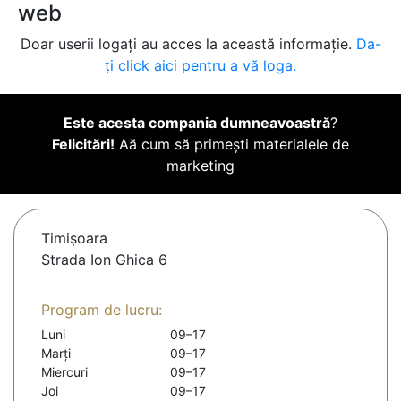
web
Doar userii logați au acces la această informație.
Da-
ți click aici pentru a vă loga.
Este acesta compania dumneavoastră
?
Felicitări!
Aă cum să primești materialele de
marketing
Timişoara
Strada Ion Ghica 6
Program de lucru:
Luni
09–17
Marți
09–17
Miercuri
09–17
Joi
09–17