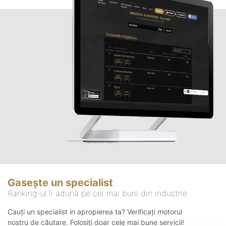
Gasește un specialist
Ranking-ul îi adună pe cei mai buni din industrie
Cauți un specialist in apropierea ta? Verificați motorul
nostru de căutare. Folosiți doar cele mai bune servicii!