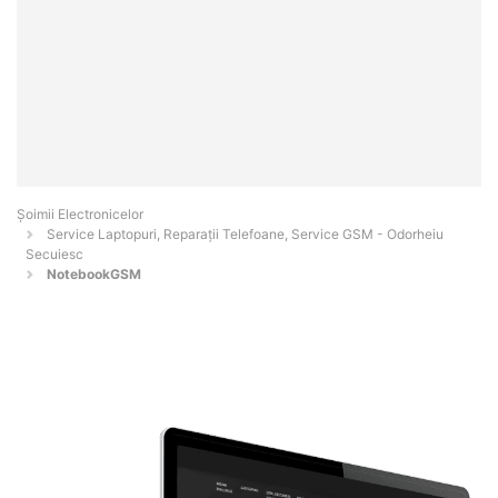
Șoimii Electronicelor
Service Laptopuri, Reparații Telefoane, Service GSM - Odorheiu
Secuiesc
NotebookGSM