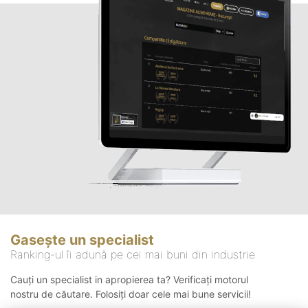
Gasește un specialist
Ranking-ul îi adună pe cei mai buni din industrie
Cauți un specialist in apropierea ta? Verificați motorul
nostru de căutare. Folosiți doar cele mai bune servicii!