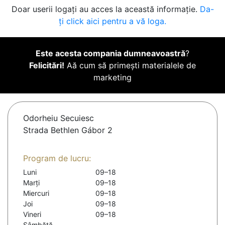
Doar userii logați au acces la această informație.
Da-
ți click aici pentru a vă loga.
Este acesta compania dumneavoastră
?
Felicitări!
Aă cum să primești materialele de
marketing
Odorheiu Secuiesc
Strada Bethlen Gábor 2
Program de lucru:
Luni
09–18
Marți
09–18
Miercuri
09–18
Joi
09–18
Vineri
09–18
Sâmbătă
-