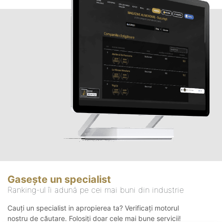
Gasește un specialist
Ranking-ul îi adună pe cei mai buni din industrie
Cauți un specialist in apropierea ta? Verificați motorul
nostru de căutare. Folosiți doar cele mai bune servicii!