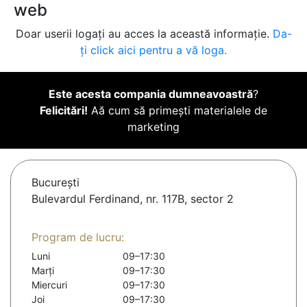
web
Doar userii logați au acces la această informație.
Da-
ți click aici pentru a vă loga.
Este acesta compania dumneavoastră
?
Felicitări!
Aă cum să primești materialele de
marketing
Bucureşti
Bulevardul Ferdinand, nr. 117B, sector 2
Program de lucru:
Luni
09–17:30
Marți
09–17:30
Miercuri
09–17:30
Joi
09–17:30