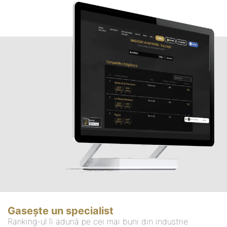
Gasește un specialist
Ranking-ul îi adună pe cei mai buni din industrie