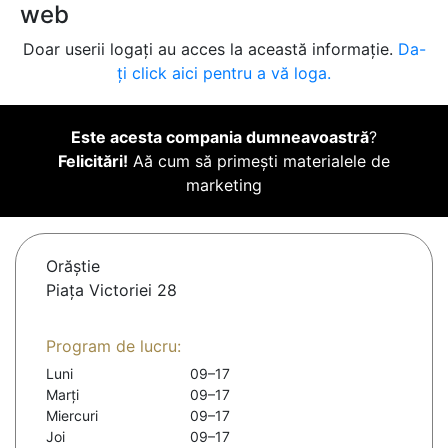
web
Doar userii logați au acces la această informație.
Da-
ți click aici pentru a vă loga.
Este acesta compania dumneavoastră
?
Felicitări!
Aă cum să primești materialele de
marketing
Orăştie
Piața Victoriei 28
Program de lucru:
Luni
09–17
Marți
09–17
Miercuri
09–17
Joi
09–17