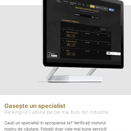
Gasește un specialist
Ranking-ul îi adună pe cei mai buni din industrie
Cauți un specialist in apropierea ta? Verificați motorul
nostru de căutare. Folosiți doar cele mai bune servicii!