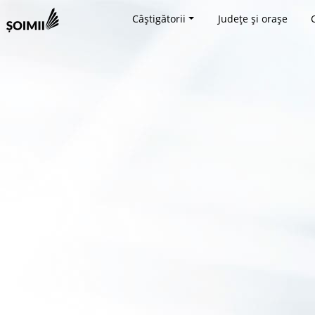
Câștigătorii
Județe și orașe