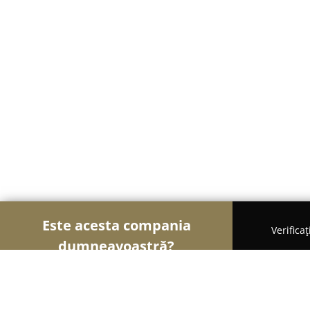
Este acesta compania
Verifica
dumneavoastră?
Șoimii Electronicelor
Service Laptopuri, Reparați