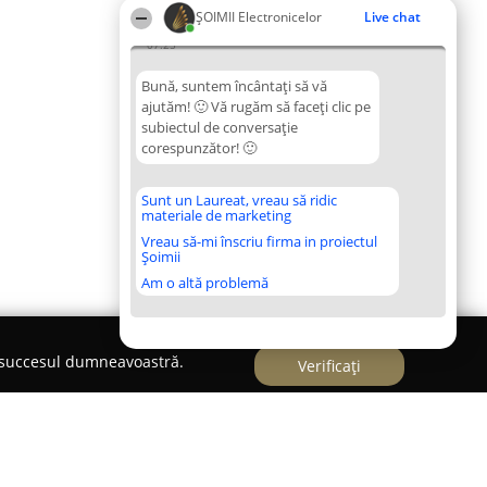
ȘOIMII Electronicelor
Live chat
07:25
Bună, suntem încântați să vă
ajutăm! 🙂 Vă rugăm să faceți clic pe
subiectul de conversație
corespunzător! 🙂
Sunt un Laureat, vreau să ridic
materiale de marketing
Vreau să-mi înscriu firma in proiectul
Șoimii
Am o altă problemă
e succesul dumneavoastră.
Verificați
)