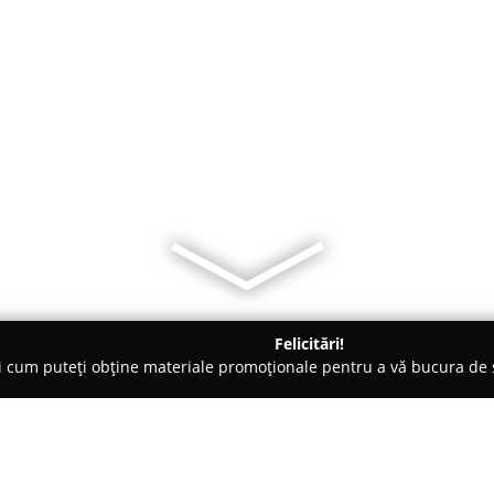
Felicitări!
ți cum puteți obține materiale promoționale pentru a vă bucura d
i Telefoane, Service GSM - Iaşi
Sonepar Iasi (Arc Electronic Iasi