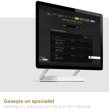
Gasește un specialist
Ranking-ul îi adună pe cei mai buni din industrie