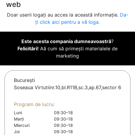
web
Doar userii logați au acces la această informație.
Da-
ți click aici pentru a vă loga.
Este acesta compania dumneavoastră
?
Felicitări!
Aă cum să primești materialele de
marketing
Bucureşti
Soseaua Virtutiinr.10,bl.R11B,sc.3,ap.67,sector 6
Program de lucru:
Luni
09:30–18
Marți
09:30–18
Miercuri
09:30–18
Joi
09:30–18