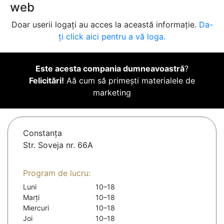
web
Doar userii logați au acces la această informație.
Da-
ți click aici pentru a vă loga.
Este acesta compania dumneavoastră
?
Felicitări!
Aă cum să primești materialele de
marketing
Constanţa
Str. Soveja nr. 66A
Program de lucru:
Luni
10–18
Marți
10–18
Miercuri
10–18
Joi
10–18