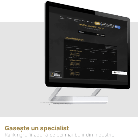
Gasește un specialist
Ranking-ul îi adună pe cei mai buni din industrie